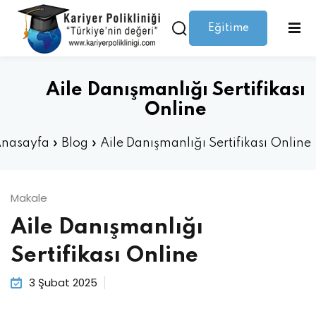
Eğitime
Giriş yap
Kaydolmak
Giriş
Giriş yap
Aile Danışmanlığı Sertifikası
Hesabınız yok mu?
Kaydolmak
Online
nasayfa
»
Blog
»
Aile Danışmanlığı Sertifikası Online
Makale
Aile Danışmanlığı
Şifrenizi mi kaybettiniz?
Beni hatırla
Sertifikası Online
3 Şubat 2025