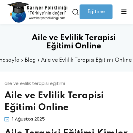
Eğitime
Giriş yap
Kaydolmak
Giriş
Giriş yap
Aile ve Evlilik Terapisi
Hesabınız yok mu?
Kaydolmak
Eğitimi Online
nasayfa
»
Blog
»
Aile ve Evlilik Terapisi Eğitimi Online
aile ve evlilik terapisi eğitimi
Aile ve Evlilik Terapisi
Şifrenizi mi kaybettiniz?
Beni hatırla
Eğitimi Online
1 Ağustos 2025