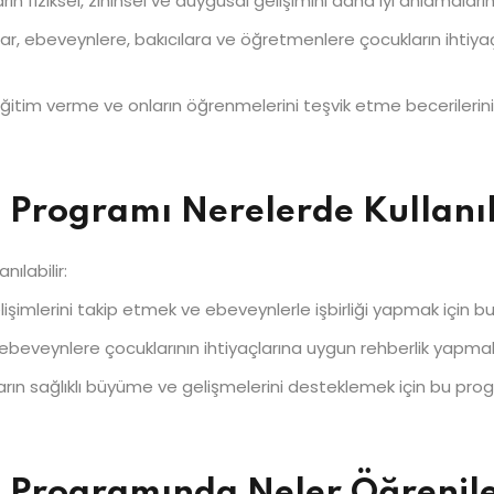
n fiziksel, zihinsel ve duygusal gelişimini daha iyi anlamaların
ılar, ebeveynlere, bakıcılara ve öğretmenlere çocukların iht
tim verme ve onların öğrenmelerini teşvik etme becerilerini 
a Programı Nerelerde Kullanıl
nılabilir:
elişimlerini takip etmek ve ebeveynlerle işbirliği yapmak için bu
, ebeveynlere çocuklarının ihtiyaçlarına uygun rehberlik yapma
ların sağlıklı büyüme ve gelişmelerini desteklemek için bu progr
ka Programında Neler Öğrenil