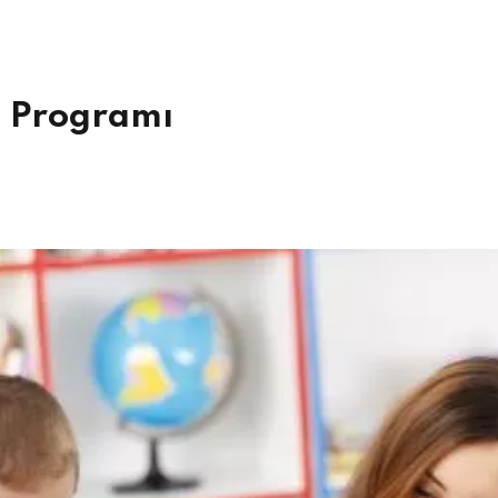
Şifrenizi mi kaybettiniz?
Beni hatırla
a Programı