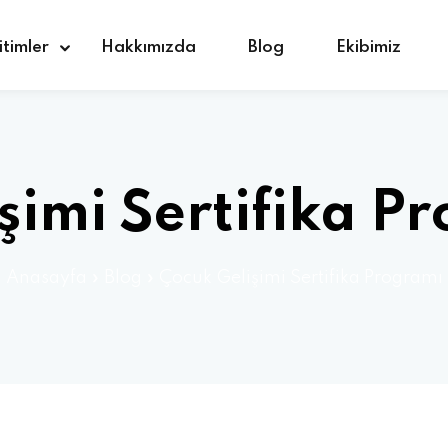
itimler
Hakkımızda
Blog
Ekibimiz
Giriş yap
Kaydolmak
şimi Sertifika P
Giriş yap
Anasayfa
»
Blog
»
Çocuk Gelişimi Sertifika Programı
Hesabınız yok mu?
Kaydolmak