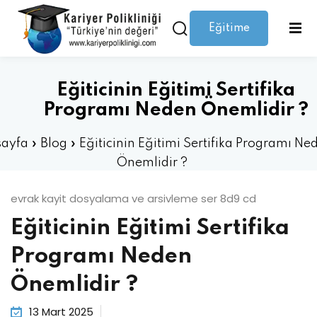
Eğitime
Giriş yap
Kaydolmak
Giriş
Giriş yap
Eğiticinin Eğitimi Sertifika
Hesabınız yok mu?
Kaydolmak
Programı Neden Önemlidir ?
ayfa
»
Blog
»
Eğiticinin Eğitimi Sertifika Programı Ne
Önemlidir ?
evrak kayit dosyalama ve arsivleme ser 8d9 cd
Eğiticinin Eğitimi Sertifika
Şifrenizi mi kaybettiniz?
Beni hatırla
Programı Neden
Önemlidir ?
13 Mart 2025