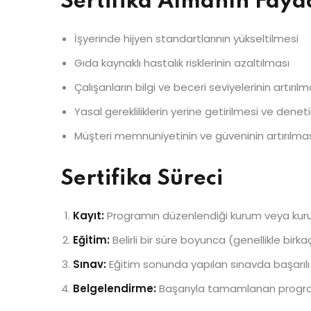
Sertifika Almanın Fayd
İşyerinde hijyen standartlarının yükseltilmesi
Gıda kaynaklı hastalık risklerinin azaltılması
Çalışanların bilgi ve beceri seviyelerinin artırılm
Yasal gerekliliklerin yerine getirilmesi ve den
Müşteri memnuniyetinin ve güveninin artırılma
Sertifika Süreci
Kayıt:
Programın düzenlendiği kurum veya kuruluş
Eğitim:
Belirli bir süre boyunca (genellikle bi
Sınav:
Eğitim sonunda yapılan sınavda başarılı ola
Belgelendirme:
Başarıyla tamamlanan program s