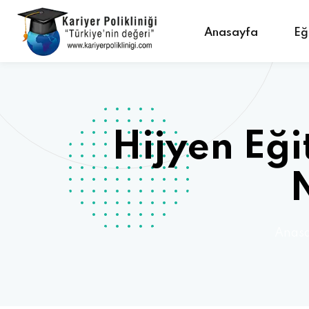
Anasayfa
Eğ
Hijyen Eği
N
Anas