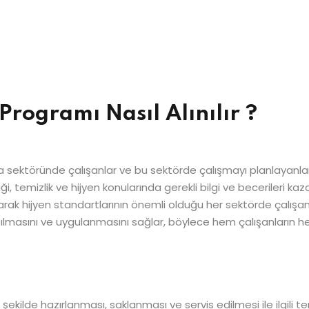
Şifrenizi mi kaybettiniz?
Beni hatırla
 Programı Nasıl Alınılır ?
, gıda sektöründe çalışanlar ve bu sektörde çalışmayı planlayanl
ği, temizlik ve hijyen konularında gerekli bilgi ve becerileri ka
larak hijyen standartlarının önemli olduğu her sektörde çalışanla
aşılmasını ve uygulanmasını sağlar, böylece hem çalışanların he
 şekilde hazırlanması, saklanması ve servis edilmesi ile ilgili tem