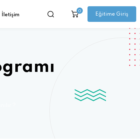
0
Eğitime Giriş
İletişim
rogramı
nılır ?