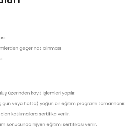
aları
ası
etimlerden geçer not alınması
sı
 üzerinden kayıt işlemleri yapılır.
rkaç gün veya hafta) yoğun bir eğitim programı tamamlanır.
n katılımcılara sertifika verilir.
onucunda hijyen eğitimi sertifikası verilir.