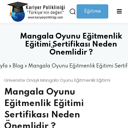
Eğitime
Giriş yap
Kaydolmak
Giriş
Giriş yap
Mangala Oyunu Eğitmenlik
Hesabınız yok mu?
Kaydolmak
Eğitimi Sertifikası Neden
Önemlidir ?
yfa
»
Blog
»
Mangala Oyunu Eğitmenlik Eğitimi Sertif
Neden Önemlidir ?
Üniversite Onaylı Mangala Oyunu Eğitmenlik Eğitimi
Mangala Oyunu
Şifrenizi mi kaybettiniz?
Beni hatırla
Eğitmenlik Eğitimi
Sertifikası Neden
Önemlidir ?