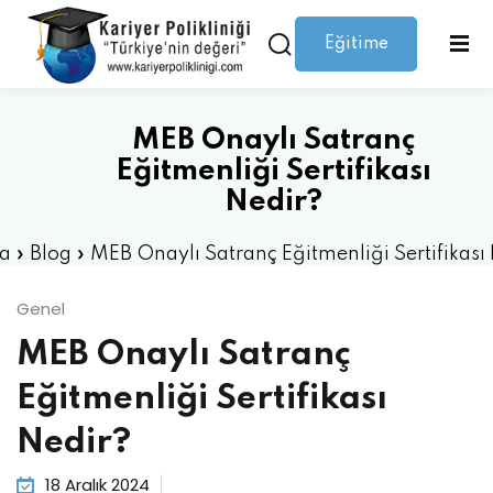
Eğitime
Giriş yap
Kaydolmak
Giriş
Giriş yap
MEB Onaylı Satranç
Hesabınız yok mu?
Kaydolmak
Eğitmenliği Sertifikası
Nedir?
a
»
Blog
»
MEB Onaylı Satranç Eğitmenliği Sertifikası
Genel
MEB Onaylı Satranç
Şifrenizi mi kaybettiniz?
Beni hatırla
Eğitmenliği Sertifikası
Nedir?
18 Aralık 2024