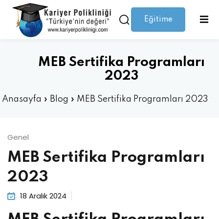
Eğitime
Giriş yap
Kaydolmak
Giriş
Giriş yap
MEB Sertifika Programları
Hesabınız yok mu?
Kaydolmak
2023
Anasayfa
»
Blog
»
MEB Sertifika Programları 2023
Genel
MEB Sertifika Programları
Şifrenizi mi kaybettiniz?
Beni hatırla
2023
18 Aralık 2024