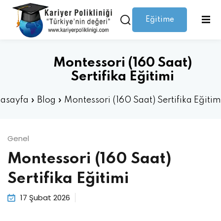
Eğitime
Giriş yap
Kaydolmak
Giriş
Giriş yap
Montessori (160 Saat)
Hesabınız yok mu?
Kaydolmak
Sertifika Eğitimi
asayfa
»
Blog
»
Montessori (160 Saat) Sertifika Eğitim
Genel
Montessori (160 Saat)
Şifrenizi mi kaybettiniz?
Beni hatırla
Sertifika Eğitimi
17 Şubat 2026