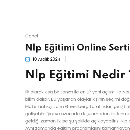
Genel
Nlp Eğitimi Online Sert
18 Aralık 2024
Nlp Eğitimi Nedir 
İlk olarak kısa bir tanım ile en LP yani açılımı i
bilim dalıdır. Bu yaşanan olaylar kişinin seçimi do
Matematikçi John Greenberg tarafından geliştirilm
gelişebildiğini ve üzerinde düşünmeden ilerlenme
geldiği zaman ilk ise şu şekilde açıklayabiliriz: N
Aynı zamanda eğitim programlarını tamamlayan kurs