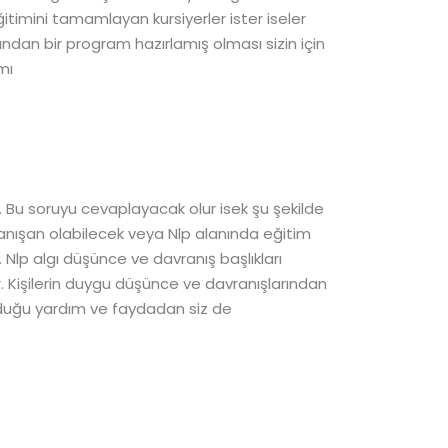
ğitimini tamamlayan kursiyerler ister iseler
ından bir program hazırlamış olması sizin için
mı
r. Bu soruyu cevaplayacak olur isek şu şekilde
 danışan olabilecek veya Nlp alanında eğitim
. Nlp algı düşünce ve davranış başlıkları
r. Kişilerin duygu düşünce ve davranışlarından
olduğu yardım ve faydadan siz de