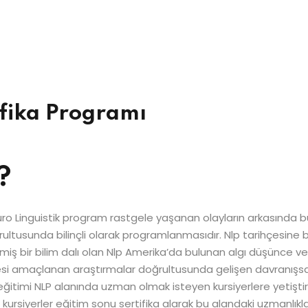
Şifrenizi mi kaybettiniz?
Beni hatırla
ifika Programı
?
le Neuro Linguistik program rastgele yaşanan olayların arkasınd
ğrultusunda bilinçli olarak programlanmasıdır. Nlp tarihçesine b
iş bir bilim dalı olan Nlp Amerika’da bulunan algı düşünce ve
si amaçlanan araştırmalar doğrultusunda gelişen davranışsal b
lp eğitimi NLP alanında uzman olmak isteyen kursiyerlere yetişt
iyerler eğitim sonu sertifika alarak bu alandaki uzmanlıkları