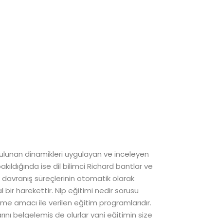
a bulunan dinamikleri uygulayan ve inceleyen
akıldığında ise dil bilimci Richard bantlar ve
 davranış süreçlerinin otomatik olarak
ir harekettir. Nlp eğitimi nedir sorusu
irme amacı ile verilen eğitim programlarıdır.
nı belgelemiş de olurlar yani eğitimin size