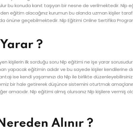
tutulur bu konuda kanıt taşıyan bir nesne de verilmektedir. Nlp e
o yüzden eğitim alacağınız kurumun bu alanda uzman kişiler taraf
 da önüne geçebilmektedir. Nlp Eğitimi Online Sertifika Progra
 Yarar ?
yen kişilerin ilk sorduğu soru Nlp eğitimi ne işe yarar sorusudu
 uzman yapacak eğitimin adıdır ve bu sayede kişiler kendilerine
ajı ise kendi yaşamınızı da Nlp ile birlikte düzenleyebilirsiniz
i temiz bir hale getirerek düşünce sistemini oturtmak amaçlanı
er amacıdır. Nlp eğitimi almış olursanız Nlp kişilere vermiş 
 Nereden Alınır ?