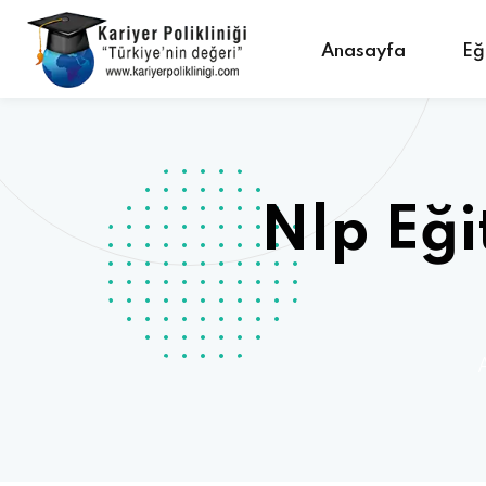
Anasayfa
Eğ
Nlp Eği