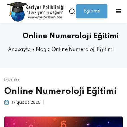
Eğitime
Giriş yap
Kaydolmak
Giriş
Giriş yap
Online Numeroloji Eğitimi
Hesabınız yok mu?
Kaydolmak
Anasayfa
»
Blog
»
Online Numeroloji Eğitimi
Makale
Online Numeroloji Eğitimi
Şifrenizi mi kaybettiniz?
Beni hatırla
17 Şubat 2025