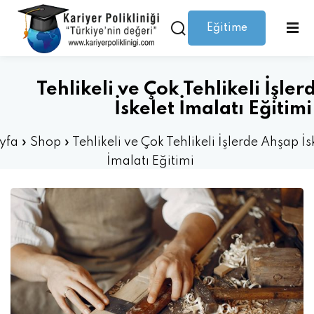
Eğitime
Giriş yap
Kaydolmak
Giriş
Giriş yap
Tehlikeli ve Çok Tehlikeli İşle
Hesabınız yok mu?
Kaydolmak
İskelet İmalatı Eğitimi
yfa
»
Shop
»
Tehlikeli ve Çok Tehlikeli İşlerde Ahşap İs
İmalatı Eğitimi
Şifrenizi mi kaybettiniz?
Beni hatırla