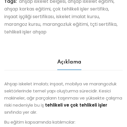
Tags:
ahşap iskelet belgesi
,
ahşap iskelet eğitimi
,
ahşap karkas eğitimi
,
çok tehlikeli işler sertifika
,
inşaat işçiliği sertifikası
,
iskelet imalat kursu
,
marangoz kursu
,
marangozluk eğitimi
,
tçti sertifika
,
tehlikeli işler ahşap
Açıklama
Ahşap iskelet imalatı; inşaat, mobilya ve marangozluk
sektörlerinde temel yapı oluşturma sürecidir. Kesici
makineler, ağır parçaların taşınması ve yüksekte çalışma
riski nedeniyle bu iş
tehlikeli ve çok tehlikeli işler
sınıfında yer alır.
Bu eğitim kapsamında katılımcılar: