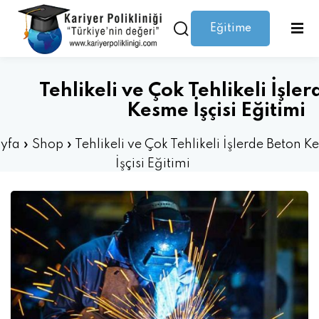
Eğitime
Giriş yap
Kaydolmak
Giriş
Giriş yap
Tehlikeli ve Çok Tehlikeli İşle
Hesabınız yok mu?
Kaydolmak
Kesme İşçisi Eğitimi
yfa
»
Shop
»
Tehlikeli ve Çok Tehlikeli İşlerde Beton 
İşçisi Eğitimi
Şifrenizi mi kaybettiniz?
Beni hatırla