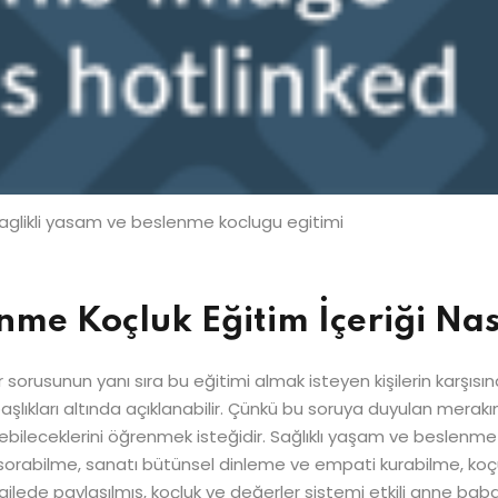
aglikli yasam ve beslenme koclugu egitimi
nme Koçluk Eğitim İçeriği Nas
 sorusunun yanı sıra bu eğitimi almak isteyen kişilerin karşıs
başlıkları altında açıklanabilir. Çünkü bu soruya duyulan merak
bileceklerini öğrenmek isteğidir. Sağlıklı yaşam ve beslenme k
soru sorabilme, sanatı bütünsel dinleme ve empati kurabilme, ko
 ailede paylaşılmış, koçluk ve değerler sistemi etkili anne baba 