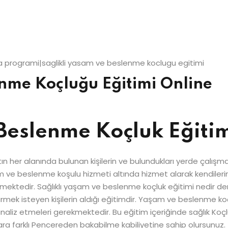
Şifrenizi mi kaybettiniz?
Beni hatırla
ka programi|saglikli yasam ve beslenme koclugu egitimi
enme Koçluğu Eğitimi Online
 Beslenme Koçluk Eğitim
 her alanında bulunan kişilerin ve bulundukları yerde çalışma
am ve beslenme koşulu hizmeti altında hizmet alarak kendilerin
lmektedir. Sağlıklı yaşam ve beslenme koçluk eğitimi nedir d
mek isteyen kişilerin aldığı eğitimdir. Yaşam ve beslenme k
ir analiz etmeleri gerekmektedir. Bu eğitim içeriğinde sağlık Ko
laylara farklı Pencereden bakabilme kabiliyetine sahip olursunuz.