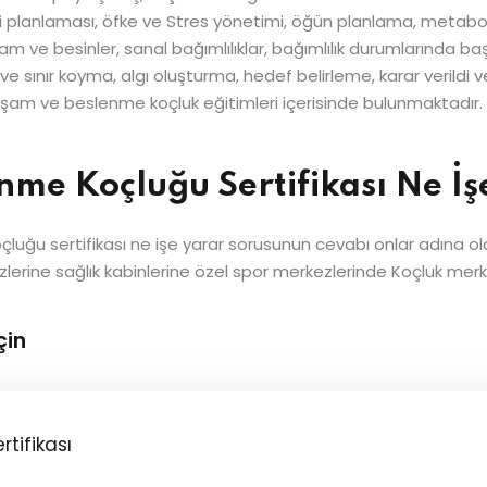
planlaması, öfke ve Stres yönetimi, öğün planlama, metaboli
 yaşam ve besinler, sanal bağımlılıklar, bağımlılık durumlarınd
 sınır koyma, algı oluşturma, hedef belirleme, karar verildi v
ı yaşam ve beslenme koçluk eğitimleri içerisinde bulunmaktadır.
nme Koçluğu Sertifikası Ne İş
koçluğu sertifikası ne işe yarar sorusunun cevabı onlar adına
erine sağlık kabinlerine özel spor merkezlerinde Koçluk merkezl
çin
tifikası