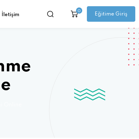
0
Eğitime Giriş
İletişim
enme
ne
i Online