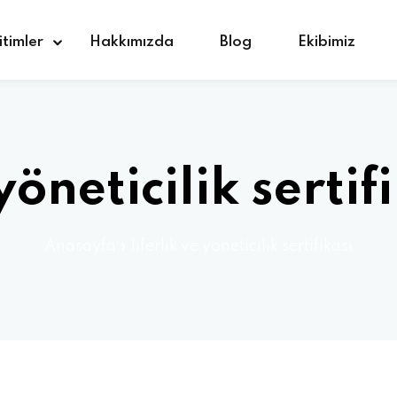
itimler
Hakkımızda
Blog
Ekibimiz
Giriş yap
Kaydolmak
 yöneticilik sertif
Giriş yap
Anasayfa
»
liferlik ve yöneticilik sertifikası
Hesabınız yok mu?
Kaydolmak