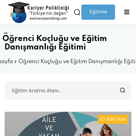
Eğitime
Giriş yap
Kaydolmak
Giriş
Giriş yap
:
Öğrenci Koçluğu ve Eğitim
Hesabınız yok mu?
Kaydolmak
Danışmanlığı Eğitimi
sayfa
»
Öğrenci Koçluğu ve Eğitim Danışmanlığı Eğit
Şifrenizi mi kaybettiniz?
Beni hatırla
620 Saat