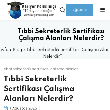
Eğitime
Giriş yap
Kaydolmak
Giriş
Giriş yap
Tıbbi Sekreterlik Sertifikası
Hesabınız yok mu?
Kaydolmak
Çalışma Alanları Nelerdir?
ayfa
»
Blog
»
Tıbbi Sekreterlik Sertifikası Çalışma Alan
Nelerdir?
tibbi sekreterlik sertifikasi calisma alanlari
Tıbbi Sekreterlik
Şifrenizi mi kaybettiniz?
Beni hatırla
Sertifikası Çalışma
Alanları Nelerdir?
1 Ağustos 2025