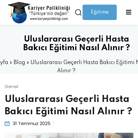
Eğitime
Giriş yap
Kaydolmak
Giriş
Giriş yap
Uluslararası Geçerli Hasta
Hesabınız yok mu?
Kaydolmak
Bakıcı Eğitimi Nasıl Alınır ?
yfa
»
Blog
»
Uluslararası Geçerli Hasta Bakıcı Eğitimi 
Alınır ?
Genel
Uluslararası Geçerli Hasta
Şifrenizi mi kaybettiniz?
Beni hatırla
Bakıcı Eğitimi Nasıl Alınır ?
31 Temmuz 2025