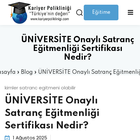
Eğitime
Giriş yap
Kaydolmak
Giriş
Giriş yap
ÜNİVERSİTE Onaylı Satranç
Hesabınız yok mu?
Kaydolmak
Eğitmenliği Sertifikası
Nedir?
sayfa
»
Blog
»
ÜNİVERSİTE Onaylı Satranç Eğitmenli
Sertifikası Nedir?
kimler satranc egitmeni olabilir
ÜNİVERSİTE Onaylı
Şifrenizi mi kaybettiniz?
Beni hatırla
Satranç Eğitmenliği
Sertifikası Nedir?
1 Ağustos 2025