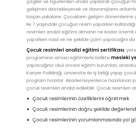
çizgiler ve figürlerden analiz yapılarak çocuğun h
gelişimini destekleyecek ve davranışlarını anlaml
başarı yakalanır. Çocukların gelişim dönemlerine gö
ile 7 yaşındaki çocuğun resim yaparken kullandığı ç
resimleri analizi eğitimi almanın ne kadar öneml
yaparken nasıl ve ne şekilde çizim yapacağını da 
Çocuk resimleri analizi eğitimi sertifikası
, yet
programının amacı eğitimlerle birlikte
mesleki yet
yapacağınız okul öncesi eğitim kurumları, anaokulu, 
Kariyer Polikliniği, üniversite ile iş birliği yapıp 
program hazırlar. Akademisyenlerce hazırlanan
çocuk resimleri analizi edilebilir. Çocuk resimleri a
Çocuk resimlerinin özelliklerini öğretmek
Çocuk resimlerinin doğru şekilde değerlend
Çocuk resimlerinin yorumlanmasında yol 