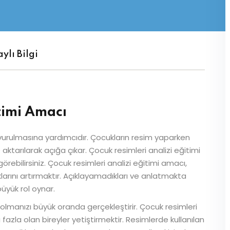
Şifrenizi mi kaybettiniz?
Beni hatırla
ylı Bilgi
timi Amacı
 vurulmasına yardımcıdır. Çocukların resim yaparken
arılarak açığa çıkar. Çocuk resimleri analizi eğitimi
görebilirsiniz. Çocuk resimleri analizi eğitimi amacı,
klarını artırmaktır. Açıklayamadıkları ve anlatmakta
üyük rol oynar.
 olmanızı büyük oranda gerçekleştirir. Çocuk resimleri
fazla olan bireyler yetiştirmektir. Resimlerde kullanılan