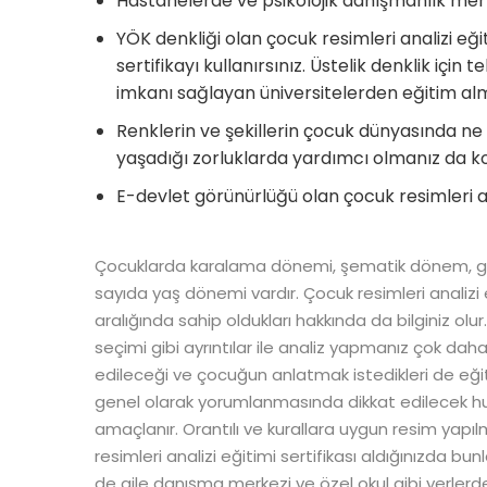
Hastanelerde ve psikolojik danışmanlık merkez
YÖK denkliği olan çocuk resimleri analizi eği
sertifikayı kullanırsınız. Üstelik denklik iç
imkanı sağlayan üniversitelerden eğitim almışs
Renklerin ve şekillerin çocuk dünyasında ne
yaşadığı zorluklarda yardımcı olmanız da ko
E-devlet görünürlüğü olan çocuk resimleri anal
Çocuklarda karalama dönemi, şematik dönem, ger
sayıda yaş dönemi vardır. Çocuk resimleri analizi
aralığında sahip oldukları hakkında da bilginiz olu
seçimi gibi ayrıntılar ile analiz yapmanız çok daha
edileceği ve çocuğun anlatmak istedikleri de eği
genel olarak yorumlanmasında dikkat edilecek h
amaçlanır. Orantılı ve kurallara uygun resim yapılma
resimleri analizi eğitimi sertifikası aldığınızda bu
de aile danışma merkezi ve özel okul gibi yerlerde