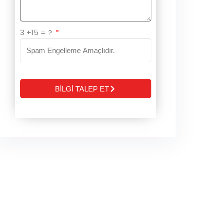
3 +15 = ?
BİLGİ TALEP ET
Alternative: