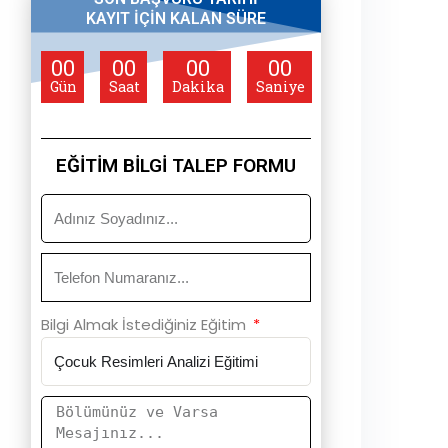
KAYIT İÇİN KALAN SÜRE
00
00
00
00
Gün
Saat
Dakika
Saniye
EĞİTİM BİLGİ TALEP FORMU
Bilgi Almak İstediğiniz Eğitim