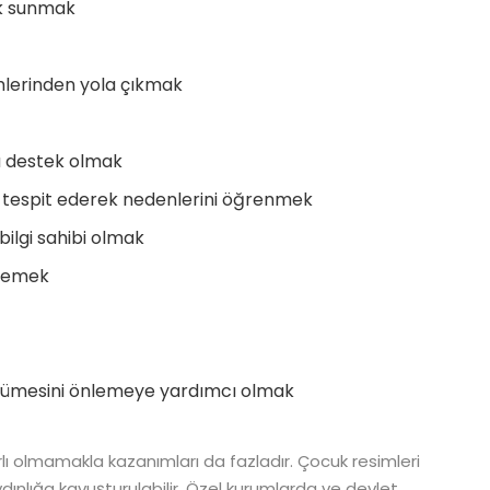
ek sunmak
mlerinden yola çıkmak
a destek olmak
ri tespit ederek nedenlerini öğrenmek
bilgi sahibi olmak
rlemek
yümesini önlemeye yardımcı olmak
ırlı olmamakla kazanımları da fazladır. Çocuk resimleri
ınlığa kavuşturulabilir. Özel kurumlarda ve devlet