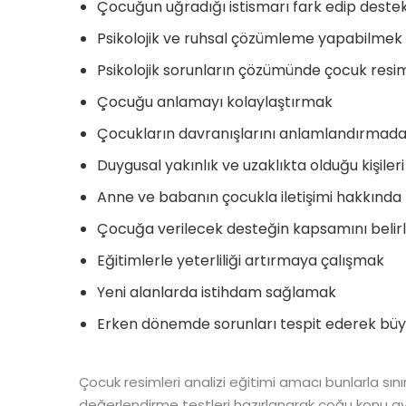
Çocuğun uğradığı istismarı fark edip dest
Psikolojik ve ruhsal çözümleme yapabilmek
Psikolojik sorunların çözümünde çocuk resi
Çocuğu anlamayı kolaylaştırmak
Çocukların davranışlarını anlamlandırmad
Duygusal yakınlık ve uzaklıkta olduğu kişile
Anne ve babanın çocukla iletişimi hakkında 
Çocuğa verilecek desteğin kapsamını beli
Eğitimlerle yeterliliği artırmaya çalışmak
Yeni alanlarda istihdam sağlamak
Erken dönemde sorunları tespit ederek bü
Çocuk resimleri analizi eğitimi amacı bunlarla sın
değerlendirme testleri hazırlanarak çoğu konu ayd