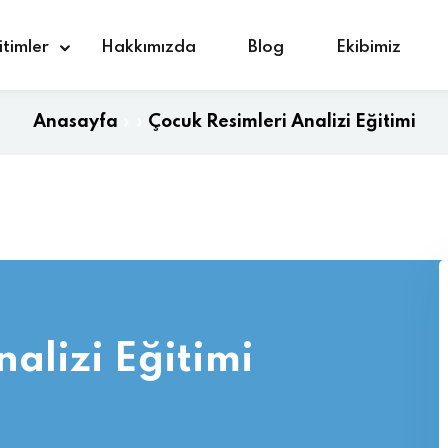
itimler
Hakkımızda
Blog
Ekibimiz
Anasayfa
»
»
Çocuk Resimleri Analizi Eğitimi
Giriş yap
Kaydolmak
Giriş yap
Hesabınız yok mu?
Kaydolmak
alizi Eğitimi