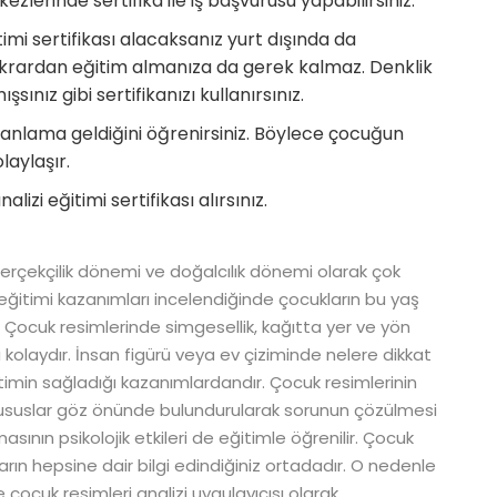
lerinde sertifika ile iş başvurusu yapabilirsiniz.
timi sertifikası alacaksanız yurt dışında da
in tekrardan eğitim almanıza da gerek kalmaz. Denklik
ınız gibi sertifikanızı kullanırsınız.
 anlama geldiğini öğrenirsiniz. Böylece çocuğun
laylaşır.
izi eğitimi sertifikası alırsınız.
çekçilik dönemi ve doğalcılık dönemi olarak çok
 eğitimi kazanımları incelendiğinde çocukların bu yaş
r. Çocuk resimlerinde simgesellik, kağıtta yer ve yön
 kolaydır. İnsan figürü veya ev çiziminde nelere dikkat
timin sağladığı kazanımlardandır. Çocuk resimlerinin
ususlar göz önünde bulundurularak sorunun çözülmesi
sının psikolojik etkileri de eğitimle öğrenilir. Çocuk
nların hepsine dair bilgi edindiğiniz ortadadır. O nedenle
 çocuk resimleri analizi uygulayıcısı olarak