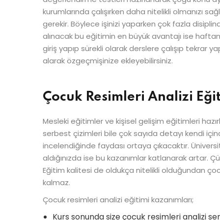
kurumlarında çalışırken daha nitelikli olmanızı sağ
gerekir. Böylece işinizi yaparken çok fazla disiplin
alınacak bu eğitimin en büyük avantajı ise haftan
giriş yapıp sürekli olarak derslere çalışıp tekrar ya
alarak özgeçmişinize ekleyebilirsiniz.
Çocuk Resimleri Analizi Eği
Mesleki eğitimler ve kişisel gelişim eğitimleri haz
serbest çizimleri bile çok sayıda detayı kendi içind
incelendiğinde faydası ortaya çıkacaktır. Üniversite
aldığınızda ise bu kazanımlar katlanarak artar. Çü
Eğitim kalitesi de oldukça nitelikli olduğundan çocu
kalmaz.
Çocuk resimleri analizi eğitimi kazanımları;
Kurs sonunda size çocuk resimleri analizi serti