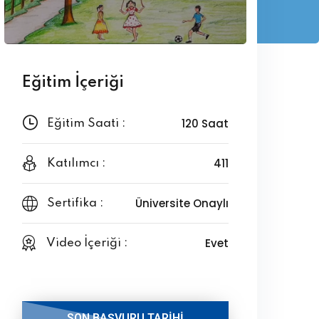
Eğitim İçeriği
120 Saat
Eğitim Saati :
411
Katılımcı :
Üniversite Onaylı
Sertifika :
Evet
Video İçeriği :
SON BAŞVURU TARİHİ