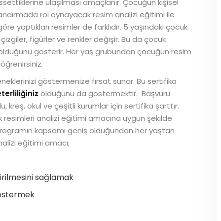
issettiklerine ulaşılması amaçlanır. Çocuğun kişisel
andırmada rol oynayacak resim analizi eğitimi ile
re yaptıkları resimler de farklıdır. 5 yaşındaki çocuk
izgiler, figürler ve renkler değişir. Bu da çocuk
i olduğunu gösterir. Her yaş grubundan çocuğun resim
öğrenirsiniz.
eneklerinizi göstermenize fırsat sunar. Bu sertifika
erliliğiniz
olduğunu da göstermektir. Başvuru
kreş, okul ve çeşitli kurumlar için sertifika şarttır.
çocuk resimleri analizi eğitimi amacına uygun şekilde
 programın kapsamı geniş olduğundan her yaştan
nalizi eğitimi amacı;
irilmesini sağlamak
göstermek