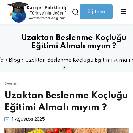
Eğitime
Giriş yap
Kaydolmak
Giriş
Giriş yap
Uzaktan Beslenme Koçluğu
Hesabınız yok mu?
Kaydolmak
Eğitimi Almalı mıyım ?
fa
»
Blog
»
Uzaktan Beslenme Koçluğu Eğitimi Almalı
?
Genel
Uzaktan Beslenme Koçluğu
Şifrenizi mi kaybettiniz?
Beni hatırla
Eğitimi Almalı mıyım ?
1 Ağustos 2025