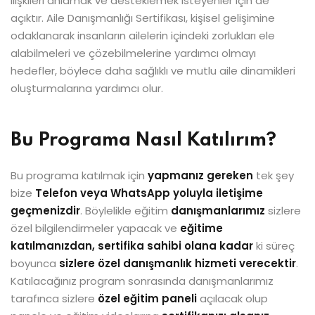
ilişkileri anlamak ve desteklemek isteyenler için de
açıktır. Aile Danışmanlığı Sertifikası, kişisel gelişimine
odaklanarak insanların ailelerin içindeki zorlukları ele
alabilmeleri ve çözebilmelerine yardımcı olmayı
hedefler, böylece daha sağlıklı ve mutlu aile dinamikleri
oluşturmalarına yardımcı olur.
Bu Programa Nasıl Katılırım?
Bu programa katılmak için
yapmanız gereken
tek şey
bize
Telefon veya WhatsApp yoluyla iletişime
geçmenizdir
. Böylelikle eğitim
danışmanlarımız
sizlere
özel bilgilendirmeler yapacak ve
eğitime
katılmanızdan, sertifika sahibi olana kadar
ki süreç
boyunca
sizlere özel danışmanlık hizmeti verecektir
.
Katılacağınız program sonrasında danışmanlarımız
tarafınca sizlere
özel eğitim paneli
açılacak olup