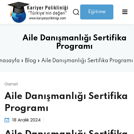
Eğitime
Giriş yap
Kaydolmak
Giriş
Giriş yap
Aile Danışmanlığı Sertifika
Hesabınız yok mu?
Kaydolmak
Programı
nasayfa
»
Blog
»
Aile Danışmanlığı Sertifika Programı
Genel
Aile Danışmanlığı Sertifika
Şifrenizi mi kaybettiniz?
Beni hatırla
Programı
18 Aralık 2024