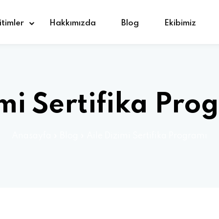
itimler
Hakkımızda
Blog
Ekibimiz
Giriş yap
Kaydolmak
imi Sertifika Pro
Giriş yap
Anasayfa
»
Blog
»
Aile Dizimi Sertifika Programı
Hesabınız yok mu?
Kaydolmak