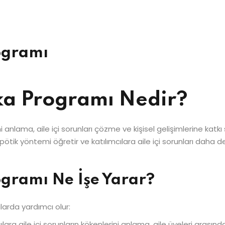
Şifrenizi mi kaybettiniz?
Beni hatırla
rogramı
ika Programı Nedir?
erini anlama, aile içi sorunları çözme ve kişisel gelişimlerine 
apötik yöntemi öğretir ve katılımcılara aile içi sorunları daha 
rogramı Ne İşe Yarar?
ularda yardımcı olur:
ılara aile içi sorunların kökenlerini anlama, aile üyeleri arasında