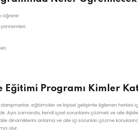
ı öğrenir:
 yöntemleri.
eri.
ve Eğitimi Programı Kimler Kat
er, danışmanlar, eğitimciler ve kişisel gelişimle ilgilenen herke
dır. Aynı zamanda, kendi içsel sorunlarını çözmek ve aile ilişki
 aile dinamiklerini anlama ve aile içi sorunları çözme konuları
mcı olur.