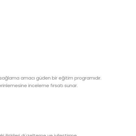
katkı sağlama amacı güden bir eğitim programıdır.
derinlemesine inceleme fırsatı sunar.
ki ilişkileri düzelteme ve iyileştirme