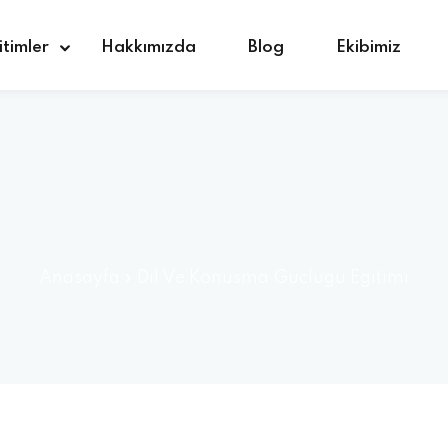
itimler
Hakkımızda
Blog
Ekibimiz
Giriş yap
Kaydolmak
Konusma Guclugu 
Giriş yap
Anasayfa
»
Dil Ve Konusma Guclugu Egitimi
Hesabınız yok mu?
Kaydolmak