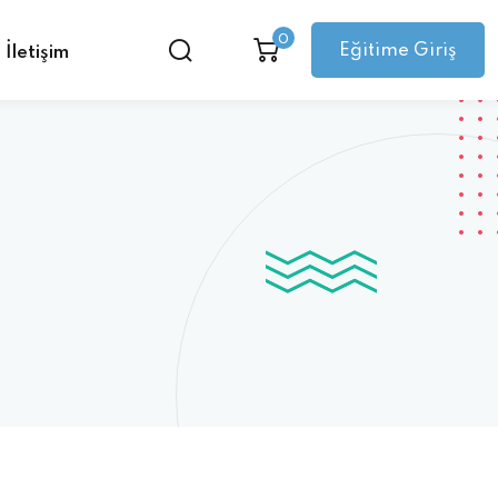
0
Eğitime Giriş
İletişim
Egitimi