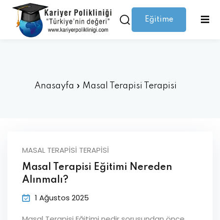
Eğitime
Giriş yap
Kaydolmak
Giriş
Giriş yap
gori:
Masal Terapisi Terapisi
Hesabınız yok mu?
Kaydolmak
Anasayfa
»
Masal Terapisi Terapisi
MASAL TERAPISI TERAPISI
Masal Terapisi Eğitimi Nereden
Şifrenizi mi kaybettiniz?
Beni hatırla
Alınmalı?
1 Ağustos 2025
Masal Terapisi Eğitimi nedir sorusundan önce,