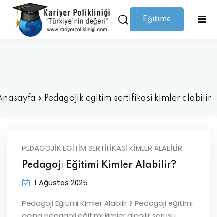
Eğitime
Giriş yap
Kaydolmak
Giriş
Giriş yap
Pedagojik egitim sertifikasi kimler
Hesabınız yok mu?
Kaydolmak
alabilir
Anasayfa
»
Pedagojik egitim sertifikasi kimler alabilir
PEDAGOJIK EGITIM SERTIFIKASI KIMLER ALABILIR
Pedagoji Eğitimi Kimler Alabilir?
Şifrenizi mi kaybettiniz?
Beni hatırla
1 Ağustos 2025
Pedagoji Eğitimi Kimler Alabilir ? Pedagoji eğitimi
adına pedagoji eğitimi kimler alabilir sorusu