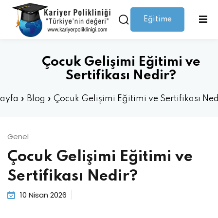
Eğitime
Giriş yap
Kaydolmak
Giriş
Giriş yap
Çocuk Gelişimi Eğitimi ve
Hesabınız yok mu?
Kaydolmak
Sertifikası Nedir?
ayfa
»
Blog
»
Çocuk Gelişimi Eğitimi ve Sertifikası Ned
Genel
Çocuk Gelişimi Eğitimi ve
Şifrenizi mi kaybettiniz?
Beni hatırla
Sertifikası Nedir?
10 Nisan 2026