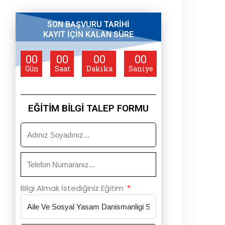
SON BAŞVURU TARİHİ
KAYIT İÇİN KALAN SÜRE
00
00
00
00
Gün
Saat
Dakika
Saniye
EĞİTİM BİLGİ TALEP FORMU
Bilgi Almak İstediğiniz Eğitim