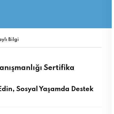
Şifrenizi mi kaybettiniz?
Beni hatırla
ylı Bilgi
anışmanlığı Sertifika
k Edin, Sosyal Yaşamda Destek