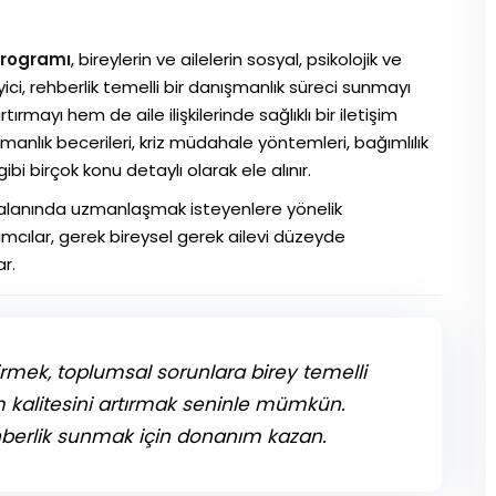
Programı
, bireylerin ve ailelerin sosyal, psikolojik ve
ci, rehberlik temelli bir danışmanlık süreci sunmayı
ırmayı hem de aile ilişkilerinde sağlıklı bir iletişim
lık becerileri, kriz müdahale yöntemleri, bağımlılık
bi birçok konu detaylı olarak ele alınır.
k alanında uzmanlaşmak isteyenlere yönelik
ımcılar, gerek bireysel gerek ailevi düzeyde
r.
irmek, toplumsal sorunlara birey temelli
kalitesini artırmak seninle mümkün.
ehberlik sunmak için donanım kazan.