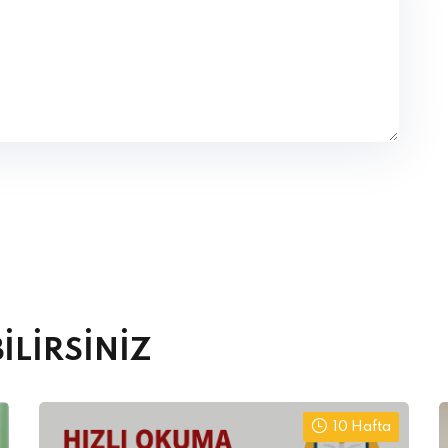
İLİRSİNİZ
10 Hafta