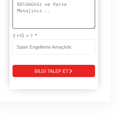
3 +15 = ?
BİLGİ TALEP ET
Alternative: