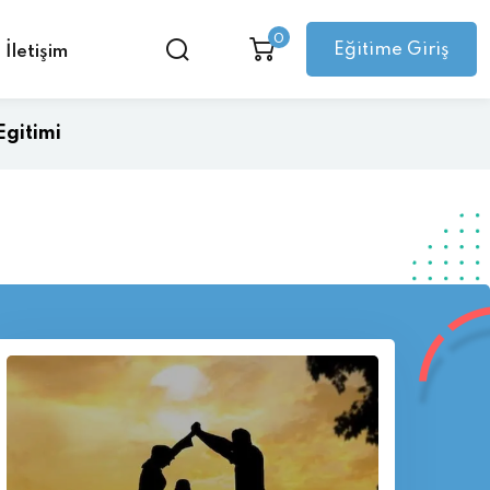
0
Eğitime Giriş
İletişim
Egitimi