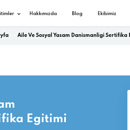
itimler
Hakkımızda
Blog
Ekibimiz
yfa
»
»
Aile Ve Sosyal Yasam Danismanligi Sertifika 
Giriş yap
Kaydolmak
Giriş yap
Hesabınız yok mu?
Kaydolmak
sam
fika Egitimi