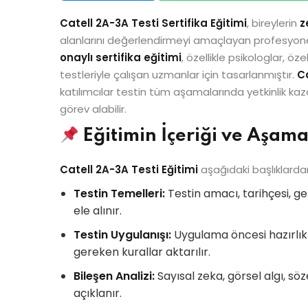
Catell 2A-3A Testi Sertifika Eğitimi
, bireylerin
z
alanlarını değerlendirmeyi amaçlayan profesyonel
onaylı sertifika eğitimi
, özellikle psikologlar, 
testleriyle çalışan uzmanlar için tasarlanmıştır.
Ca
katılımcılar testin tüm aşamalarında yetkinlik 
görev alabilir.
Eğitimin İçeriği ve Aşama
Catell 2A-3A Testi Eğitimi
aşağıdaki başlıklardan
Testin Temelleri:
Testin amacı, tarihçesi, ge
ele alınır.
Testin Uygulanışı:
Uygulama öncesi hazırlıkl
gereken kurallar aktarılır.
Bileşen Analizi:
Sayısal zeka, görsel algı, sö
açıklanır.