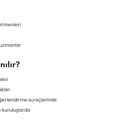
etmenleri
 uzmanlar
nılır?
leri
ikler
ğerlendirme süreçlerinde
 kuruluşlarda