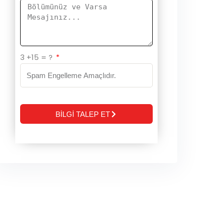
3 +15 = ?
BİLGİ TALEP ET
Alternative: