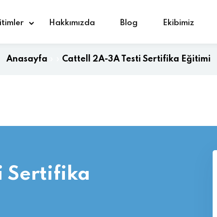
itimler
Hakkımızda
Blog
Ekibimiz
Anasayfa
»
»
Cattell 2A-3A Testi Sertifika Eğitimi
Giriş yap
Kaydolmak
Giriş yap
Hesabınız yok mu?
Kaydolmak
 Sertifika