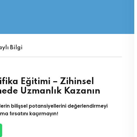
Şifrenizi mi kaybettiniz?
Beni hatırla
ylı Bilgi
fika Eğitimi – Zihinsel
mede Uzmanlık Kazanın
lerin bilişsel potansiyellerini değerlendirmeyi
a fırsatını kaçırmayın!