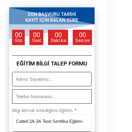
SON BAŞVURU TARİHİ
KAYIT İÇİN KALAN SÜRE
00
00
00
00
Gün
Saat
Dakika
Saniye
EĞİTİM BİLGİ TALEP FORMU
Bilgi Almak İstediğiniz Eğitim