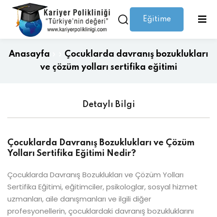
Eğitime
Giriş yap
Kaydolmak
Giriş
Giriş yap
Anasayfa
»
»
Çocuklarda davranış bozuklukları
Hesabınız yok mu?
Kaydolmak
ve çözüm yolları sertifika eğitimi
Detaylı Bilgi
Çocuklarda Davranış Bozuklukları ve Çözüm
Yolları Sertifika Eğitimi Nedir?
Şifrenizi mi kaybettiniz?
Beni hatırla
Çocuklarda Davranış Bozuklukları ve Çözüm Yolları
Sertifika Eğitimi, eğitimciler, psikologlar, sosyal hizmet
uzmanları, aile danışmanları ve ilgili diğer
profesyonellerin, çocuklardaki davranış bozukluklarını