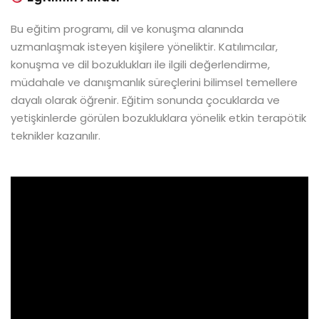
Bu eğitim programı, dil ve konuşma alanında
uzmanlaşmak isteyen kişilere yöneliktir. Katılımcılar,
konuşma ve dil bozuklukları ile ilgili değerlendirme,
müdahale ve danışmanlık süreçlerini bilimsel temellere
dayalı olarak öğrenir. Eğitim sonunda çocuklarda ve
yetişkinlerde görülen bozukluklara yönelik etkin terapötik
teknikler kazanılır.