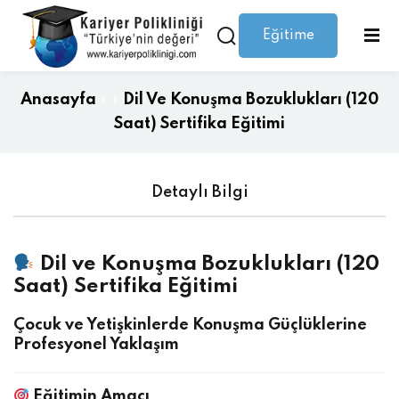
Eğitime
Giriş yap
Kaydolmak
Giriş
Giriş yap
Anasayfa
»
»
Dil Ve Konuşma Bozuklukları (120
Hesabınız yok mu?
Kaydolmak
Saat) Sertifika Eğitimi
Detaylı Bilgi
Dil ve Konuşma Bozuklukları (120
Saat) Sertifika Eğitimi
Şifrenizi mi kaybettiniz?
Beni hatırla
Çocuk ve Yetişkinlerde Konuşma Güçlüklerine
Profesyonel Yaklaşım
Eğitimin Amacı