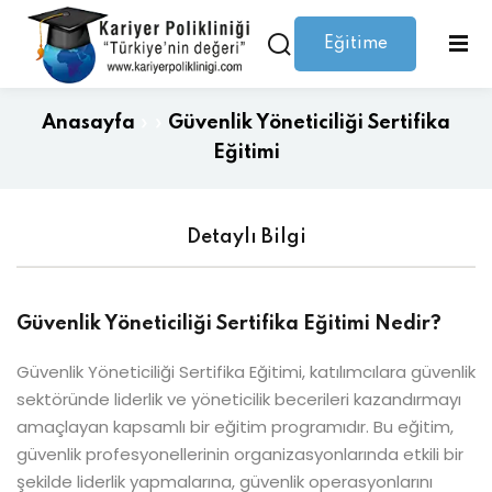
Eğitime
Giriş yap
Kaydolmak
Giriş
Giriş yap
Anasayfa
»
»
Güvenlik Yöneticiliği Sertifika
Hesabınız yok mu?
Kaydolmak
Eğitimi
Detaylı Bilgi
Güvenlik Yöneticiliği Sertifika Eğitimi Nedir?
Güvenlik Yöneticiliği Sertifika Eğitimi, katılımcılara güvenlik
Şifrenizi mi kaybettiniz?
Beni hatırla
sektöründe liderlik ve yöneticilik becerileri kazandırmayı
amaçlayan kapsamlı bir eğitim programıdır. Bu eğitim,
güvenlik profesyonellerinin organizasyonlarında etkili bir
şekilde liderlik yapmalarına, güvenlik operasyonlarını