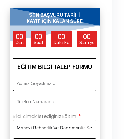
SON BAŞVURU TARİHİ
KAYIT İÇİN KALAN SÜRE
00
00
00
00
Gün
Saat
Dakika
Saniye
EĞİTİM BİLGİ TALEP FORMU
Bilgi Almak İstediğiniz Eğitim