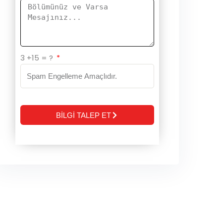
3 +15 = ?
BİLGİ TALEP ET
Alternative: