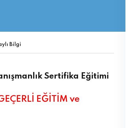
Şifrenizi mi kaybettiniz?
Beni hatırla
ylı Bilgi
nışmanlık Sertifika Eğitimi
GEÇERLİ EĞİTİM ve