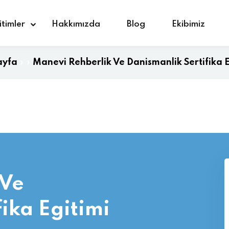
itimler
Hakkımızda
Blog
Ekibimiz
ayfa
»
»
Manevi Rehberlik Ve Danismanlik Sertifika E
Giriş yap
Kaydolmak
Giriş yap
Hesabınız yok mu?
Kaydolmak
 Ve
ika Egitimi