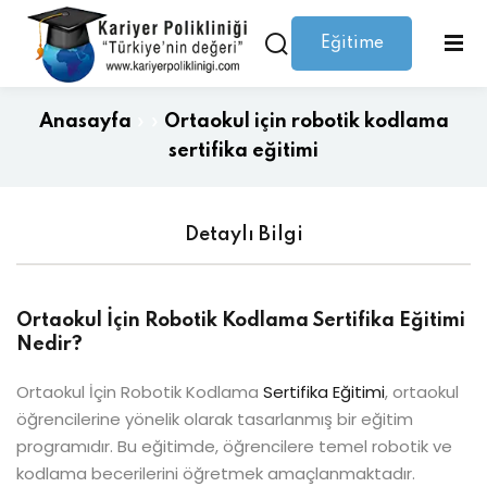
Eğitime
Giriş yap
Kaydolmak
Giriş
Giriş yap
Anasayfa
»
»
Ortaokul için robotik kodlama
Hesabınız yok mu?
Kaydolmak
sertifika eğitimi
Detaylı Bilgi
Ortaokul İçin Robotik Kodlama Sertifika Eğitimi
Nedir?
Şifrenizi mi kaybettiniz?
Beni hatırla
Ortaokul İçin Robotik Kodlama
Sertifika Eğitimi
, ortaokul
öğrencilerine yönelik olarak tasarlanmış bir eğitim
programıdır. Bu eğitimde, öğrencilere temel robotik ve
kodlama becerilerini öğretmek amaçlanmaktadır.