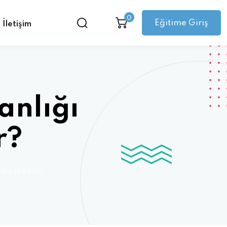
0
Eğitime Giriş
İletişim
anlığı
r?
imi Nedir?