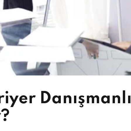
iyer Danışmanlığ
r?