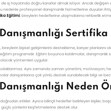
iş hayatında doğru kararlar almak istiyor. Ancak değişen çal
 Bu nedenle profesyonel danışmanlık hizmetlerine duyulan ihti
ika Eğitimi
, bireylerin hedeflerine ulaşmalarına rehberlik etm
Danışmanlığı Sertifika
mi, bireylerin kişisel gelişimlerini destekleme, kariyer planları
im programıdır. Eğitim boyunca katılımcılar, danışmanlık sür
ı olacak yöntemleri uygular.
odaklanmaz. Aynı zamanda zaman yönetimi, motivasyon, hedef 
cılar danışanlarına çok yönlü destek sunabilecek bilgi ve bece
 Danışmanlığı Neden Ö
oğrudan etkiler. Ayrıca bilinçli hedefler belirleyen kişiler, ba
 güçlü yönlerini keşfetmelerine destek olur.